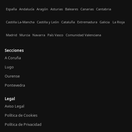
España
Andalucía
Aragón
Asturias
Baleares
Canarias
Cantabria
Castilla La-Mancha
Castilla y León
Cataluña
Extremadura
Galicia
La Rioja
Madrid
Murcia
Navarra
País Vasco
Comunidad Valenciana
Secciones
A Coruña
Lugo
Ourense
Pontevedra
Legal
Aviso Legal
Política de Cookies
Política de Privacidad