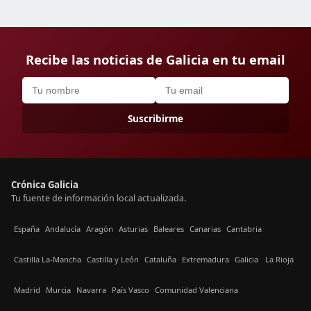
Recibe las noticias de Galicia en tu email
Suscribirme
Crónica Galicia
Tu fuente de información local actualizada.
España
Andalucía
Aragón
Asturias
Baleares
Canarias
Cantabria
Castilla La-Mancha
Castilla y León
Cataluña
Extremadura
Galicia
La Rioja
Madrid
Murcia
Navarra
País Vasco
Comunidad Valenciana