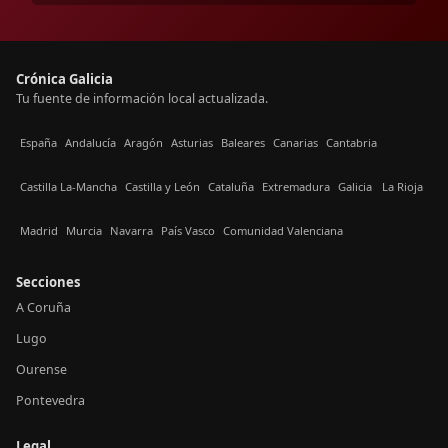
Crónica Galicia
Tu fuente de información local actualizada.
España
Andalucía
Aragón
Asturias
Baleares
Canarias
Cantabria
Castilla La-Mancha
Castilla y León
Cataluña
Extremadura
Galicia
La Rioja
Madrid
Murcia
Navarra
País Vasco
Comunidad Valenciana
Secciones
A Coruña
Lugo
Ourense
Pontevedra
Legal