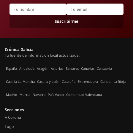
Suscribirme
Crónica Galicia
Tu fuente de información local actualizada.
España
Andalucía
Aragón
Asturias
Baleares
Canarias
Cantabria
Castilla La-Mancha
Castilla y León
Cataluña
Extremadura
Galicia
La Rioja
Madrid
Murcia
Navarra
País Vasco
Comunidad Valenciana
Secciones
A Coruña
Lugo