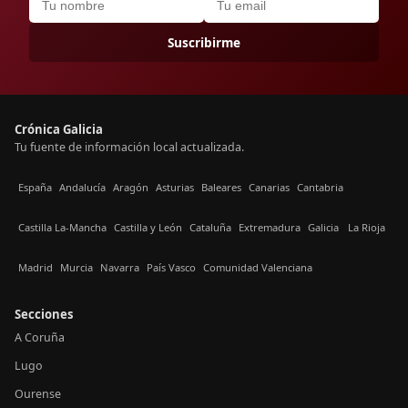
Suscribirme
Crónica Galicia
Tu fuente de información local actualizada.
España
Andalucía
Aragón
Asturias
Baleares
Canarias
Cantabria
Castilla La-Mancha
Castilla y León
Cataluña
Extremadura
Galicia
La Rioja
Madrid
Murcia
Navarra
País Vasco
Comunidad Valenciana
Secciones
A Coruña
Lugo
Ourense