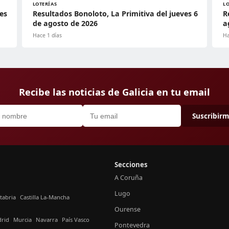
LOTERÍAS
L
es
Resultados Bonoloto, La Primitiva del jueves 6
R
de agosto de 2026
a
Hace 1 días
Ha
Recibe las noticias de Galicia en tu email
Suscribir
Secciones
A Coruña
Lugo
tabria
Castilla La-Mancha
Ourense
rid
Murcia
Navarra
País Vasco
Pontevedra