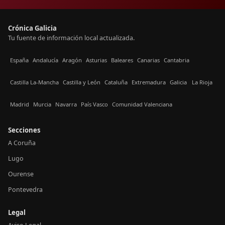
Crónica Galicia
Tu fuente de información local actualizada.
España
Andalucía
Aragón
Asturias
Baleares
Canarias
Cantabria
Castilla La-Mancha
Castilla y León
Cataluña
Extremadura
Galicia
La Rioja
Madrid
Murcia
Navarra
País Vasco
Comunidad Valenciana
Secciones
A Coruña
Lugo
Ourense
Pontevedra
Legal