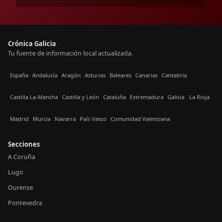
Crónica Galicia
Tu fuente de información local actualizada.
España
Andalucía
Aragón
Asturias
Baleares
Canarias
Cantabria
Castilla La-Mancha
Castilla y León
Cataluña
Extremadura
Galicia
La Rioja
Madrid
Murcia
Navarra
País Vasco
Comunidad Valenciana
Secciones
A Coruña
Lugo
Ourense
Pontevedra