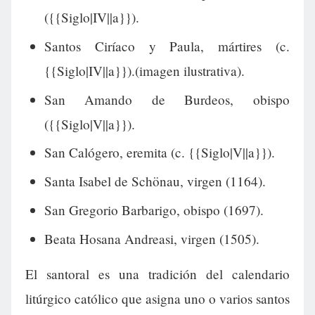
({{Siglo|IV||a}}).
Santos Ciríaco y Paula, mártires (c.
{{Siglo|IV||a}}).(imagen ilustrativa).
San Amando de Burdeos, obispo
({{Siglo|V||a}}).
San Calógero, eremita (c. {{Siglo|V||a}}).
Santa Isabel de Schönau, virgen (1164).
San Gregorio Barbarigo, obispo (1697).
Beata Hosana Andreasi, virgen (1505).
El santoral es una tradición del calendario
litúrgico católico que asigna uno o varios santos