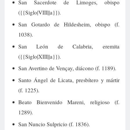
San Sacerdote de Limoges, obispo
({{Siglo|VIII||a}}).
San Gotardo de Hildesheim, obispo (f.
1038).
San León de Calabria, eremita
({{Siglo|XIII||a}}).
San Avertino de Vençay, diácono (f. 1189).
Santo Ángel de Licata, presbítero y mártir
(f. 1225).
Beato Bienvenido Mareni, religioso (f.
1289).
San Nuncio Sulpricio (f. 1836).