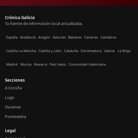
Crónica Galicia
Tu fuente de información local actualizada.
España
Andalucía
Aragón
Asturias
Baleares
Canarias
Cantabria
Castilla La-Mancha
Castilla y León
Cataluña
Extremadura
Galicia
La Rioja
Madrid
Murcia
Navarra
País Vasco
Comunidad Valenciana
Secciones
A Coruña
Lugo
Ourense
Pontevedra
Legal