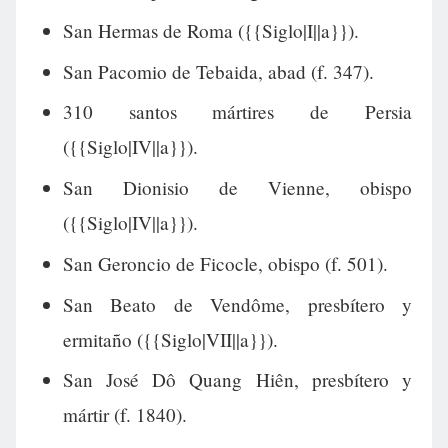
San Hermas de Roma ({{Siglo|I||a}}).
San Pacomio de Tebaida, abad (f. 347).
310 santos mártires de Persia
({{Siglo|IV||a}}).
San Dionisio de Vienne, obispo
({{Siglo|IV||a}}).
San Geroncio de Ficocle, obispo (f. 501).
San Beato de Vendôme, presbítero y
ermitaño ({{Siglo|VII||a}}).
San José Dô Quang Hiên, presbítero y
mártir (f. 1840).