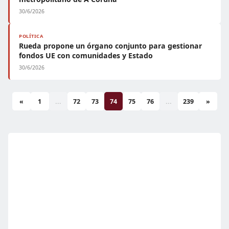
30/6/2026
POLÍTICA
Rueda propone un órgano conjunto para gestionar
fondos UE con comunidades y Estado
30/6/2026
«
1
...
72
73
74
75
76
...
239
»