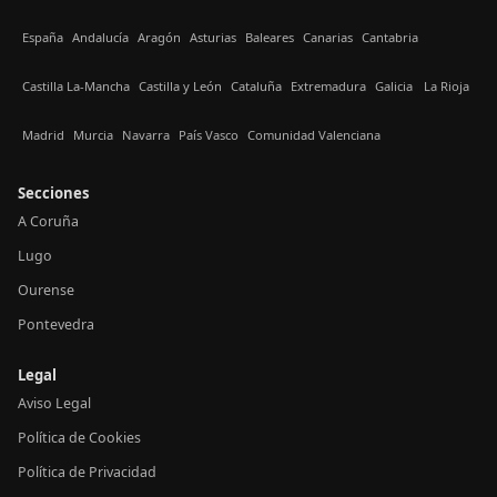
España
Andalucía
Aragón
Asturias
Baleares
Canarias
Cantabria
Castilla La-Mancha
Castilla y León
Cataluña
Extremadura
Galicia
La Rioja
Madrid
Murcia
Navarra
País Vasco
Comunidad Valenciana
Secciones
A Coruña
Lugo
Ourense
Pontevedra
Legal
Aviso Legal
Política de Cookies
Política de Privacidad