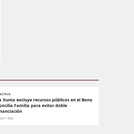
OLÍTICA
a Xunta excluye recursos públicos en el Bono
oncilia Familia para evitar doble
inanciación
ce 1 días