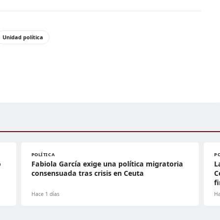
Unidad política
POLÍTICA
P
o
Fabiola García exige una política migratoria
L
consensuada tras crisis en Ceuta
C
f
Hace 1 días
Ha