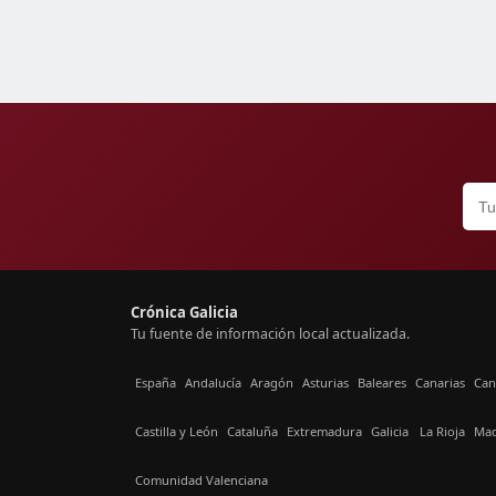
Crónica Galicia
Tu fuente de información local actualizada.
España
Andalucía
Aragón
Asturias
Baleares
Canarias
Can
Castilla y León
Cataluña
Extremadura
Galicia
La Rioja
Mad
Comunidad Valenciana