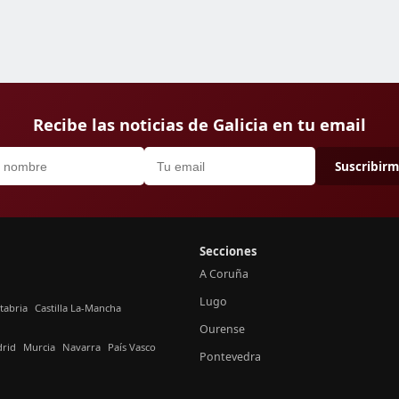
Recibe las noticias de Galicia en tu email
Suscribir
Secciones
A Coruña
Lugo
tabria
Castilla La-Mancha
Ourense
rid
Murcia
Navarra
País Vasco
Pontevedra