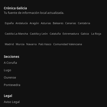
Crónica Galicia
Tu fuente de información local actualizada.
España
Andalucía
Aragón
Asturias
Baleares
Canarias
Cantabria
Castilla La-Mancha
Castilla y León
Cataluña
Extremadura
Galicia
La Rioja
Madrid
Murcia
Navarra
País Vasco
Comunidad Valenciana
Secciones
A Coruña
Lugo
Ourense
Pontevedra
Legal
Aviso Legal