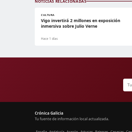
NOTICIAS RELACIONADAS
CULTURA
Vigo invertirá 2 millones en exposición
inmersiva sobre Julio Verne
Hace 1 días
Crónica Galicia
Tu fuente de información local actualizada.
España
Andalucía
Aragón
Asturias
Baleares
Canarias
Can