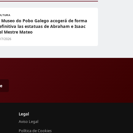
ULTURA
l Museo do Pobo Galego acogerá de forma
efinitiva las estatuas de Abraham e Isaac
el Mestre Mateo
/7/2026
me
Legal
Aviso Legal
Política de Cookies