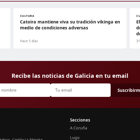
CULTURA
C
Catoira mantiene viva su tradición vikinga en
E
medio de condiciones adversas
d
d
Hace 5 días
31
Recibe las noticias de Galicia en tu email
Suscribir
Secciones
A Coruña
Lugo
tabria
Castilla La-Mancha