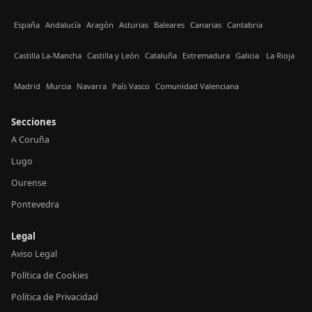
España
Andalucía
Aragón
Asturias
Baleares
Canarias
Cantabria
Castilla La-Mancha
Castilla y León
Cataluña
Extremadura
Galicia
La Rioja
Madrid
Murcia
Navarra
País Vasco
Comunidad Valenciana
Secciones
A Coruña
Lugo
Ourense
Pontevedra
Legal
Aviso Legal
Política de Cookies
Política de Privacidad