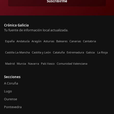
Suscribirme
Crónica Galicia
Tu fuente de información local actualizada.
España
Andalucía
Aragón
Asturias
Baleares
Canarias
Cantabria
Castilla La-Mancha
Castilla y León
Cataluña
Extremadura
Galicia
La Rioja
Madrid
Murcia
Navarra
País Vasco
Comunidad Valenciana
Secciones
A Coruña
Lugo
Ourense
Pontevedra