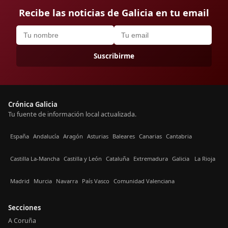
Recibe las noticias de Galicia en tu email
Suscribirme
Crónica Galicia
Tu fuente de información local actualizada.
España
Andalucía
Aragón
Asturias
Baleares
Canarias
Cantabria
Castilla La-Mancha
Castilla y León
Cataluña
Extremadura
Galicia
La Rioja
Madrid
Murcia
Navarra
País Vasco
Comunidad Valenciana
Secciones
A Coruña