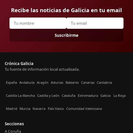
Recibe las noticias de Galicia en tu email
Suscribirme
Crónica Galicia
Tu fuente de información local actualizada.
España
Andalucía
Aragón
Asturias
Baleares
Canarias
Cantabria
Castilla La-Mancha
Castilla y León
Cataluña
Extremadura
Galicia
La Rioja
Madrid
Murcia
Navarra
País Vasco
Comunidad Valenciana
Secciones
A Coruña