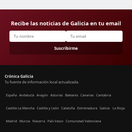
Recibe las noticias de Galicia en tu email
Suscribirme
Crónica Galicia
Tu fuente de información local actualizada.
España
Andalucía
Aragón
Asturias
Baleares
Canarias
Cantabria
Castilla La-Mancha
Castilla y León
Cataluña
Extremadura
Galicia
La Rioja
Madrid
Murcia
Navarra
País Vasco
Comunidad Valenciana