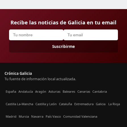
Recibe las noticias de Galicia en tu email
Suscribirme
Crónica Galicia
Tu fuente de información local actualizada.
España
Andalucía
Aragón
Asturias
Baleares
Canarias
Cantabria
Castilla La-Mancha
Castilla y León
Cataluña
Extremadura
Galicia
La Rioja
Madrid
Murcia
Navarra
País Vasco
Comunidad Valenciana