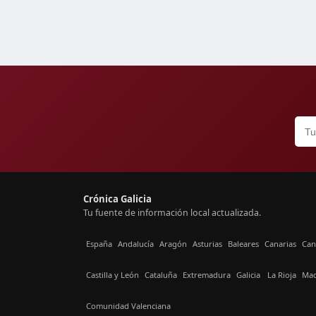
Crónica Galicia
Tu fuente de información local actualizada.
España
Andalucía
Aragón
Asturias
Baleares
Canarias
Can
Castilla y León
Cataluña
Extremadura
Galicia
La Rioja
Mad
Comunidad Valenciana