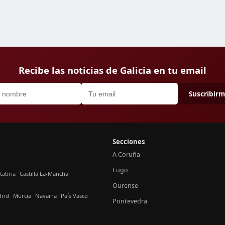
Recibe las noticias de Galicia en tu email
Suscribir
Secciones
A Coruña
Lugo
tabria
Castilla La-Mancha
Ourense
rid
Murcia
Navarra
País Vasco
Pontevedra