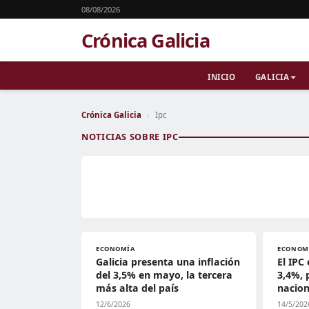
08/08/2026
Crónica Galicia
INICIO
GALICIA
Crónica Galicia
›
Ipc
NOTICIAS SOBRE IPC
ECONOMÍA
ECONOM
Galicia presenta una inflación
El IPC 
del 3,5% en mayo, la tercera
3,4%, 
más alta del país
nacion
12/6/2026
14/5/202