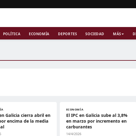
POLÍTICA
ECONOMÍA
DEPORTES
SOCIEDAD
MÁS
D
ÍA
ECONOMÍA
en Galicia cierra abril en
El IPC en Galicia sube al 3,8%
por encima de la media
en marzo por incremento en
al
carburantes
6
14/4/2026