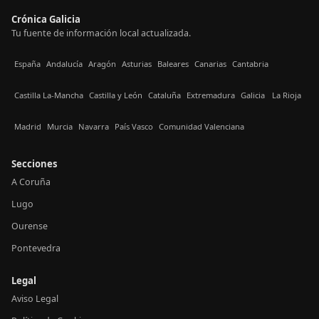
Crónica Galicia
Tu fuente de información local actualizada.
España
Andalucía
Aragón
Asturias
Baleares
Canarias
Cantabria
Castilla La-Mancha
Castilla y León
Cataluña
Extremadura
Galicia
La Rioja
Madrid
Murcia
Navarra
País Vasco
Comunidad Valenciana
Secciones
A Coruña
Lugo
Ourense
Pontevedra
Legal
Aviso Legal